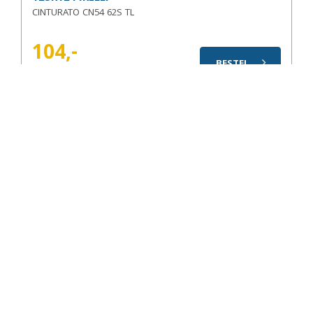
CINTURATO CN54 62S TL
104,-
BESTEL
excl. BTW
550 x 16 T/T CLASSIC ROADMASTER
ROADMASTER 82P TT
139,-
BESTEL
excl. BTW