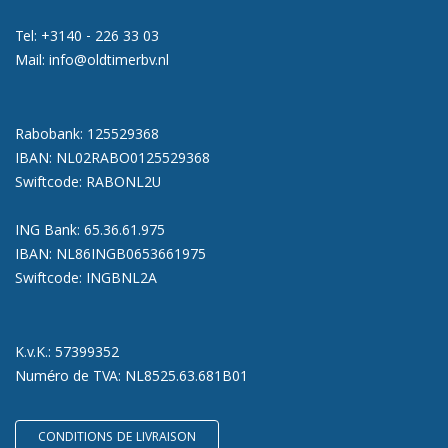
Tel:
+3140 - 226 33 03
Mail:
info@oldtimerbv.nl
Rabobank: 125529368
IBAN: NL02RABO0125529368
Swiftcode: RABONL2U
ING Bank: 65.36.61.975
IBAN: NL86INGB0653661975
Swiftcode: INGBNL2A
K.v.K.: 57399352
Numéro de TVA: NL8525.63.681B01
CONDITIONS DE LIVRAISON