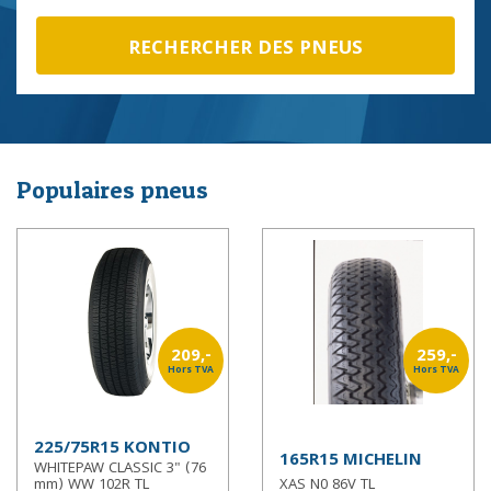
anciennes et classiques.
Populaires pneus
209,-
259,-
Hors TVA
Hors TVA
225/75R15 KONTIO
165R15 MICHELIN
WHITEPAW CLASSIC 3" (76
mm) WW 102R TL
XAS N0 86V TL