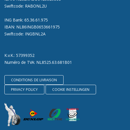
Swiftcode: RABONL2U
ING Bank: 65.36.61.975
IBAN: NL86INGB0653661975
Swiftcode: INGBNL2A
K.v.K.: 57399352
Numéro de TVA: NL8525.63.681B01
CONDITIONS DE LIVRAISON
PRIVACY POLICY
COOKIE INSTELLINGEN