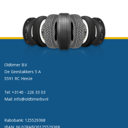
Oldtimer B.V.
De Geestakkers 5 A
5591 RC Heeze
Tel:
+3140 - 226 33 03
Mail:
info@oldtimerbv.nl
Rabobank: 125529368
IBAN: NL02RABO0125529368