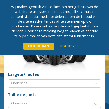
Wij maken gebruik van cookies om het gebruik van de
website te analyseren, om het mogelijk te maken
content via social media te delen en om de inhoud van
MENU
de site en advertenties af te stemmen op uw
voorkeuren. Deze cookies worden ook geplaatst door
derden. Door deze melding weg te klikken of gebruik
te blijven maken van deze site stemt u hiermee in.
Instellingen
Largeur/hauteur
Choisissez
Commandez des pneus?
Appelez Oldtimer !
Taille de jante
Oldtimer B.V. est spécialisé dans la vente de pneus pour
Choisissez
votre Oldtimer B.V.; pneus pour voitures et motos