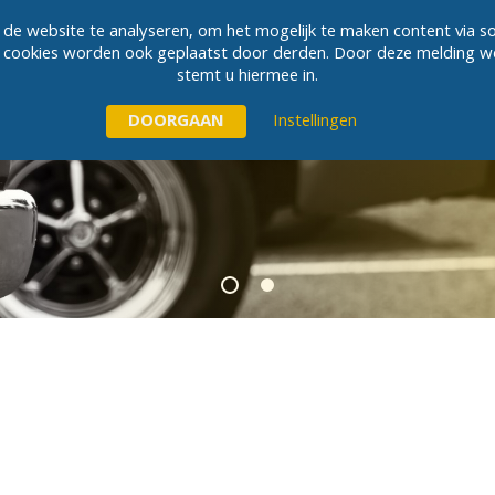
de website te analyseren, om het mogelijk te maken content via so
ÜBER OLDTIMER B.V.
KONTAKT
cookies worden ook geplaatst door derden. Door deze melding weg t
stemt u hiermee in.
EIFEN
NACHRICHTEN
Instellingen