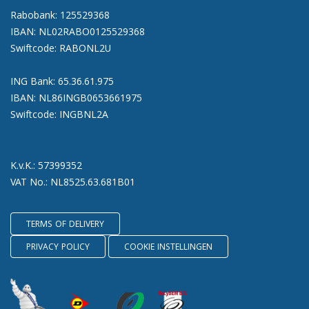
Rabobank: 125529368
IBAN: NL02RABO0125529368
Swiftcode: RABONL2U
ING Bank: 65.36.61.975
IBAN: NL86INGB0653661975
Swiftcode: INGBNL2A
K.v.K.: 57399352
VAT No.: NL8525.63.681B01
TERMS OF DELIVERY
PRIVACY POLICY
COOKIE INSTELLINGEN