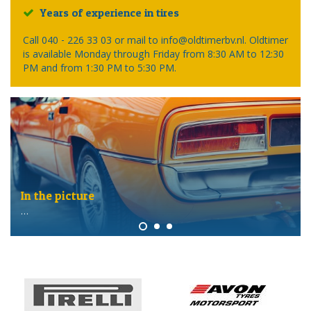
Years of experience in tires
Call 040 - 226 33 03 or mail to info@oldtimerbv.nl. Oldtimer
is available Monday through Friday from 8:30 AM to 12:30
PM and from 1:30 PM to 5:30 PM.
In the picture
…